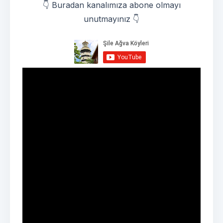
👇 Buradan kanalımıza abone olmayı
unutmayınız 👇