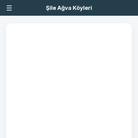
☰
Şile Ağva Köyleri