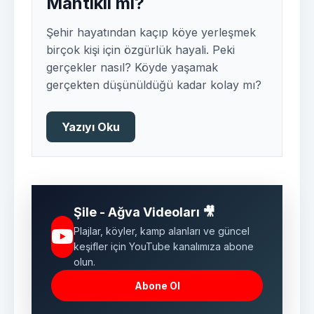
Mantıklı mı?
Şehir hayatından kaçıp köye yerleşmek
birçok kişi için özgürlük hayali. Peki
gerçekler nasıl? Köyde yaşamak
gerçekten düşünüldüğü kadar kolay mı?
Yazıyı Oku
Şile - Ağva Videoları 🎥
Plajlar, köyler, kamp alanları ve güncel
keşifler için YouTube kanalımıza abone
olun.
Abone Ol