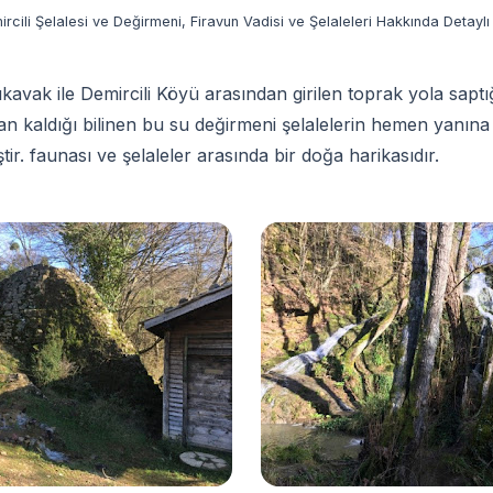
rcili Şelalesi ve Değirmeni, Firavun Vadisi ve Şelaleleri Hakkında Detaylı 
ıkavak ile Demircili Köyü arasından girilen toprak yola sap
dan kaldığı bilinen bu su değirmeni şelalelerin hemen yanına i
tir. faunası ve şelaleler arasında bir doğa harikasıdır.