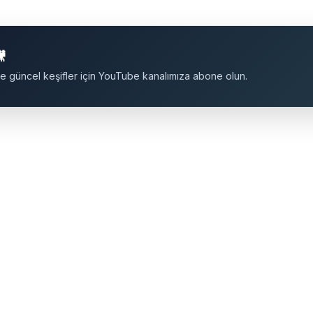
🎥
ı ve güncel keşifler için YouTube kanalımıza abone olun.