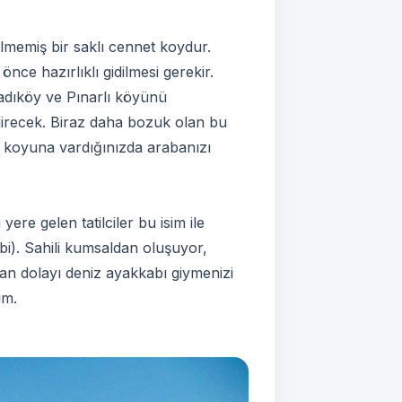
memiş bir saklı cennet koydur.
nce hazırlıklı gidilmesi gerekir.
adıköy ve Pınarlı köyünü
girecek. Biraz daha bozuk olan bu
 koyuna vardığınızda arabanızı
ere gelen tatilciler bu isim ile
abi). Sahili kumsaldan oluşuyor,
dan dolayı deniz ayakkabı giymenizi
ım.