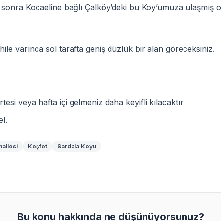
en sonra Kocaeline bağlı Çalköy’deki bu Koy’umuza ulaşmış o
ile varınca sol tarafta geniş düzlük bir alan göreceksiniz.
tesi veya hafta içi gelmeniz daha keyifli kılacaktır.
l.
allesi
Keşfet
Sardala Koyu
Bu konu hakkında ne düşünüyorsunuz?