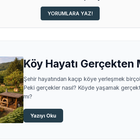
YORUMLARA YAZ!
Köy Hayatı Gerçekten 
Şehir hayatından kaçıp köye yerleşmek birçok 
Peki gerçekler nasıl? Köyde yaşamak gerçek
mı?
Yazıyı Oku