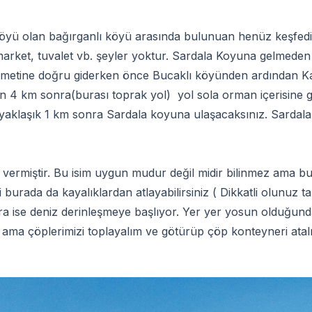
köyü olan bağırganlı köyü arasında bulunuan henüz keşfedil
z market, tuvalet vb. şeyler yoktur. Sardala Koyuna gelmeden ö
kametine doğru giderken önce Bucaklı köyünden ardından K
en 4 km sonra(burası toprak yol) yol sola orman içerisine 
aklaşık 1 km sonra Sardala koyuna ulaşacaksınız. Sardala
i vermiştir. Bu isim uygun mudur değil midir bilinmez ama bu y
i burada da kayalıklardan atlayabilirsiniz ( Dikkatli olunuz t
onra ise deniz derinleşmeye başlıyor. Yer yer yosun olduğun
ı ama çöplerimizi toplayalım ve götürüp çöp konteyneri atal