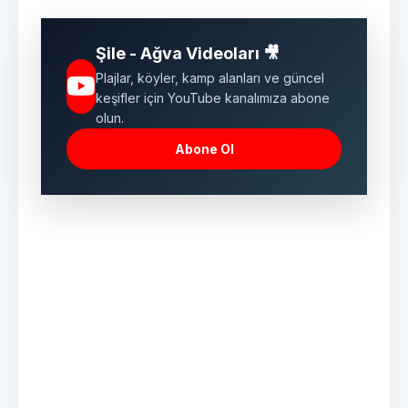
Şile - Ağva Videoları 🎥
Plajlar, köyler, kamp alanları ve güncel
keşifler için YouTube kanalımıza abone
olun.
Abone Ol