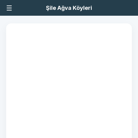
☰
Şile Ağva Köyleri