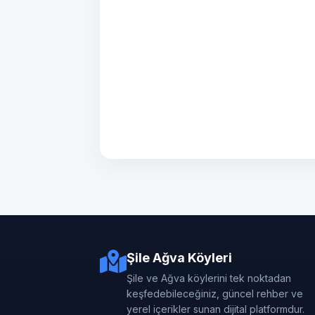
Şile Ağva Köyleri
Şile ve Ağva köylerini tek noktadan
keşfedebileceğiniz, güncel rehber ve
yerel içerikler sunan dijital platformdur.