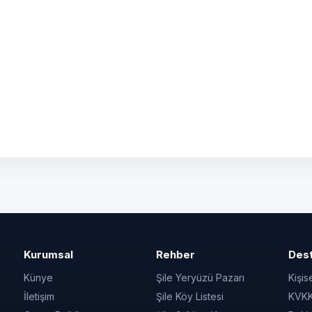
Kurumsal
Rehber
Des
Künye
Şile Yeryüzü Pazarı
Kişis
İletişim
Şile Köy Listesi
KVKK 