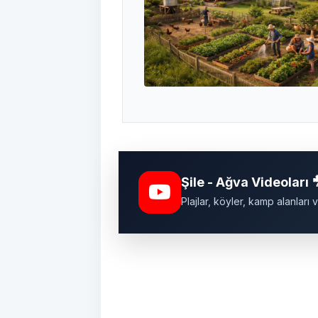
Şile - Ağva Videoları 
Plajlar, köyler, kamp alanlar