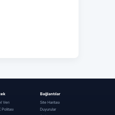
tek
Bağlantılar
el Veri
Site Haritası
Politası
Duyurular