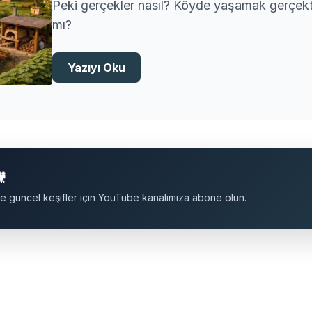
Peki gerçekler nasıl? Köyde yaşamak gerçek
mı?
Yazıyı Oku
🎥
ı ve güncel keşifler için YouTube kanalımıza abone olun.