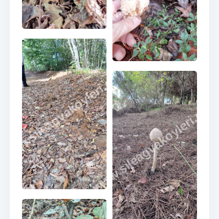
www.sileagvakoyleri.com
www.sileagvakoyleri.co