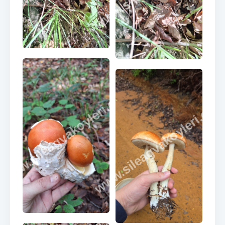
www.sileagvakoyleri.com
www.sileagvakoyleri.co