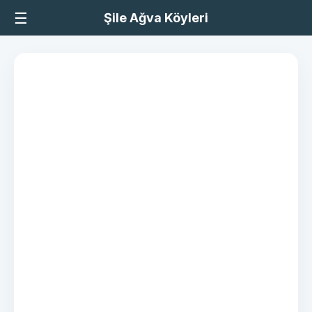
☰
Şile Ağva Köyleri