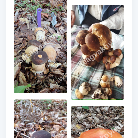
www.sileagvakoyleri.com
www.sileagvakoyleri.co